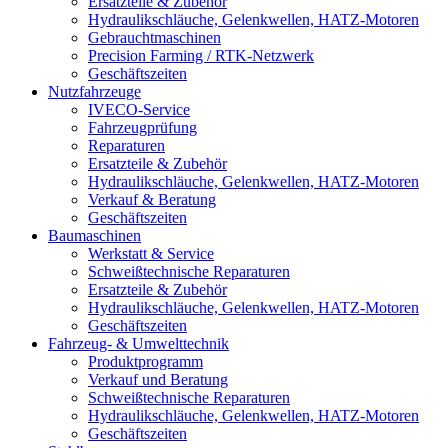
Ersatzteile & Zubehör
Hydraulikschläuche, Gelenkwellen, HATZ-Motoren
Gebrauchtmaschinen
Precision Farming / RTK-Netzwerk
Geschäftszeiten
Nutzfahrzeuge
IVECO-Service
Fahrzeugprüfung
Reparaturen
Ersatzteile & Zubehör
Hydraulikschläuche, Gelenkwellen, HATZ-Motoren
Verkauf & Beratung
Geschäftszeiten
Baumaschinen
Werkstatt & Service
Schweißtechnische Reparaturen
Ersatzteile & Zubehör
Hydraulikschläuche, Gelenkwellen, HATZ-Motoren
Geschäftszeiten
Fahrzeug- & Umwelttechnik
Produktprogramm
Verkauf und Beratung
Schweißtechnische Reparaturen
Hydraulikschläuche, Gelenkwellen, HATZ-Motoren
Geschäftszeiten