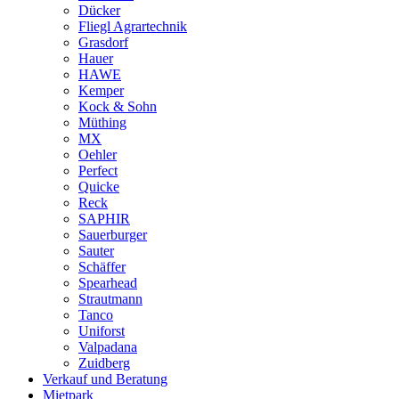
Dücker
Fliegl Agrartechnik
Grasdorf
Hauer
HAWE
Kemper
Kock & Sohn
Müthing
MX
Oehler
Perfect
Quicke
Reck
SAPHIR
Sauerburger
Sauter
Schäffer
Spearhead
Strautmann
Tanco
Uniforst
Valpadana
Zuidberg
Verkauf und Beratung
Mietpark