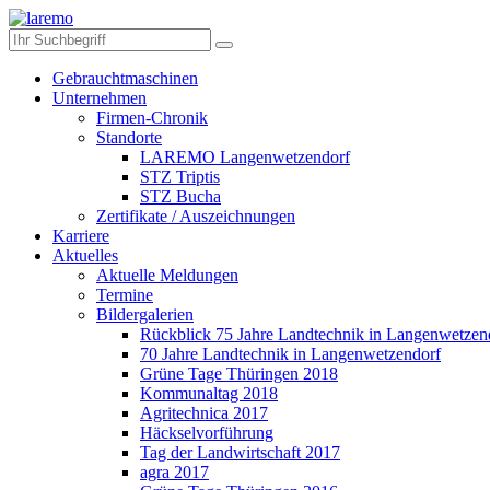
Gebrauchtmaschinen
Unternehmen
Firmen-Chronik
Standorte
LAREMO Langenwetzendorf
STZ Triptis
STZ Bucha
Zertifikate / Auszeichnungen
Karriere
Aktuelles
Aktuelle Meldungen
Termine
Bildergalerien
Rückblick 75 Jahre Landtechnik in Langenwetzen
70 Jahre Landtechnik in Langenwetzendorf
Grüne Tage Thüringen 2018
Kommunaltag 2018
Agritechnica 2017
Häckselvorführung
Tag der Landwirtschaft 2017
agra 2017