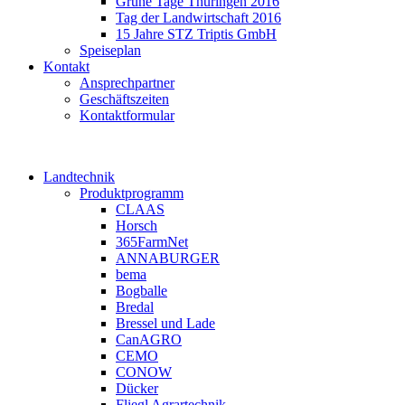
Grüne Tage Thüringen 2016
Tag der Landwirtschaft 2016
15 Jahre STZ Triptis GmbH
Speiseplan
Kontakt
Ansprechpartner
Geschäftszeiten
Kontaktformular
Landtechnik
Produktprogramm
CLAAS
Horsch
365FarmNet
ANNABURGER
bema
Bogballe
Bredal
Bressel und Lade
CanAGRO
CEMO
CONOW
Dücker
Fliegl Agrartechnik