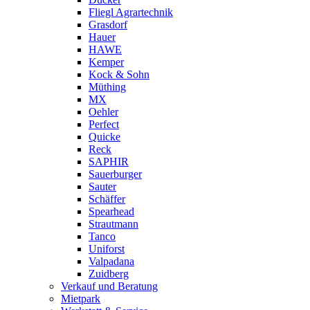
Fliegl Agrartechnik
Grasdorf
Hauer
HAWE
Kemper
Kock & Sohn
Müthing
MX
Oehler
Perfect
Quicke
Reck
SAPHIR
Sauerburger
Sauter
Schäffer
Spearhead
Strautmann
Tanco
Uniforst
Valpadana
Zuidberg
Verkauf und Beratung
Mietpark