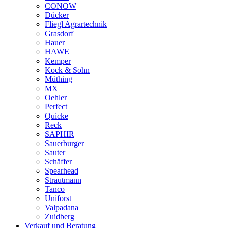
CONOW
Dücker
Fliegl Agrartechnik
Grasdorf
Hauer
HAWE
Kemper
Kock & Sohn
Müthing
MX
Oehler
Perfect
Quicke
Reck
SAPHIR
Sauerburger
Sauter
Schäffer
Spearhead
Strautmann
Tanco
Uniforst
Valpadana
Zuidberg
Verkauf und Beratung