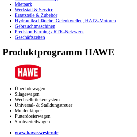
Mietpark
Werkstatt & Service
Ersatzteile & Zubehör
Hydraulikschläuche, Gelenkwellen, HATZ-Motoren
Gebrauchtmaschinen
Precision Farming / RTK-Netzwerk
Geschäftszeiten
Produktprogramm HAWE
Überladewagen
Silagewagen
Wechselbrückensystem
Universal- & Stalldungstreuer
Muldenkipper
Futterdosierwagen
Strohverteilwagen
www.hawe-wester.de