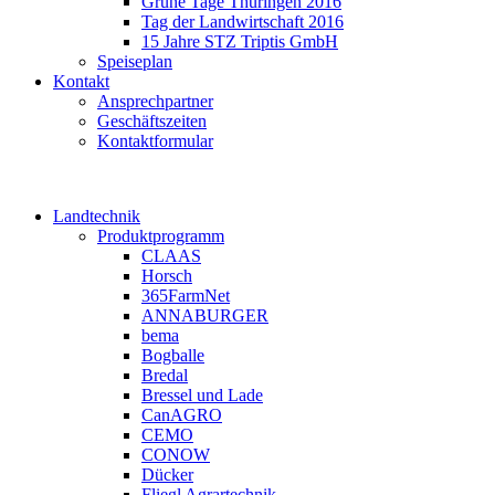
Grüne Tage Thüringen 2016
Tag der Landwirtschaft 2016
15 Jahre STZ Triptis GmbH
Speiseplan
Kontakt
Ansprechpartner
Geschäftszeiten
Kontaktformular
Landtechnik
Produktprogramm
CLAAS
Horsch
365FarmNet
ANNABURGER
bema
Bogballe
Bredal
Bressel und Lade
CanAGRO
CEMO
CONOW
Dücker
Fliegl Agrartechnik