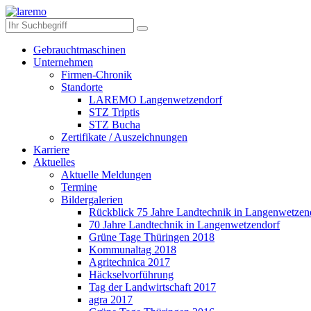
Gebrauchtmaschinen
Unternehmen
Firmen-Chronik
Standorte
LAREMO Langenwetzendorf
STZ Triptis
STZ Bucha
Zertifikate / Auszeichnungen
Karriere
Aktuelles
Aktuelle Meldungen
Termine
Bildergalerien
Rückblick 75 Jahre Landtechnik in Langenwetzen
70 Jahre Landtechnik in Langenwetzendorf
Grüne Tage Thüringen 2018
Kommunaltag 2018
Agritechnica 2017
Häckselvorführung
Tag der Landwirtschaft 2017
agra 2017