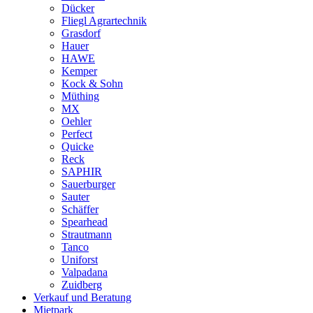
Dücker
Fliegl Agrartechnik
Grasdorf
Hauer
HAWE
Kemper
Kock & Sohn
Müthing
MX
Oehler
Perfect
Quicke
Reck
SAPHIR
Sauerburger
Sauter
Schäffer
Spearhead
Strautmann
Tanco
Uniforst
Valpadana
Zuidberg
Verkauf und Beratung
Mietpark