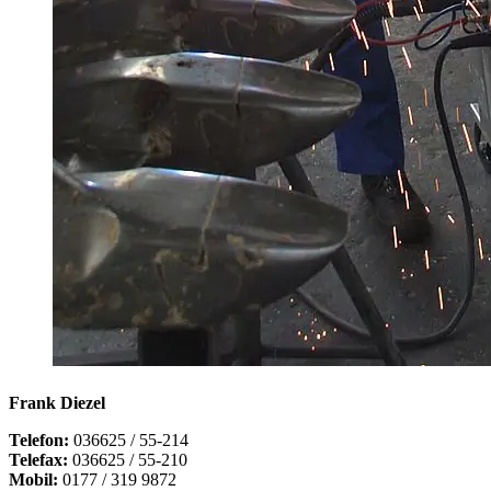
Frank Diezel
Telefon:
036625 / 55-214
Telefax:
036625 / 55-210
Mobil:
0177 / 319 9872