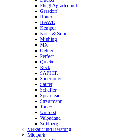
Fliegl Agrartechnik
Grasdorf
Hauer
HAWE
Kemper
Kock & Sohn
Müthing
MX
Oehler
Perfect
Quicke
Reck
SAPHIR
Sauerburger
Sauter
Schäffer
Spearhead
Strautmann
Tanco
Uniforst
Valpadana
Zuidberg
Verkauf und Beratung
Mietpark