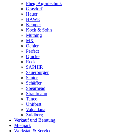
Fliegl Agrartechnik
Grasdorf
Hauer
HAWE
Kemper
Kock & Sohn
Müthing
MX
Oehler
Perfect
Quicke
Reck
SAPHIR
Sauerburger
Sauter
Schäffer
Spearhead
Strautmann
Tanco
Uniforst
Valpadana
Zuidberg
Verkauf und Beratung
Mietpark
Werkstatt & Service