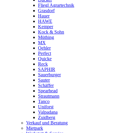
Fliegl Agrartechnik
Grasdorf
Hauer
HAWE
Kemper
Kock & Sohn
Müthing
MX
Oehler
Perfect
Quicke
Reck
SAPHIR
Sauerburger
Sauter
Schäffer
Spearhead
Strautmann
Tanco
Uniforst
Valpadana
Zuidberg
Verkauf und Beratung
Mietpark