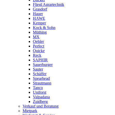
Fliegl Agrartechnik
Grasdorf
Hauer
HAWE
Kemper
Kock & Sohn
Müthing
MX
Oehler
Perfect
Quicke
Reck
SAPHIR
Sauerburger
Sauter
Schäffer
Spearhead
Strautmann
Tanco
Uniforst
Valpadana
Zuidberg
Verkauf und Beratung
Mietpark