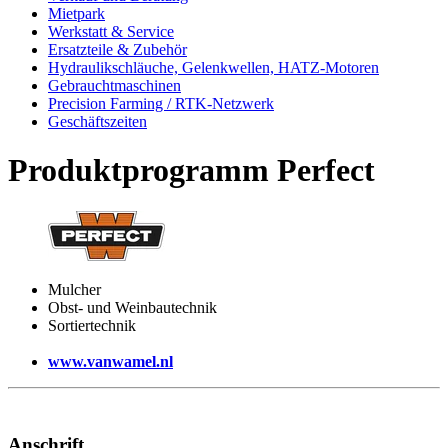
Mietpark
Werkstatt & Service
Ersatzteile & Zubehör
Hydraulikschläuche, Gelenkwellen, HATZ-Motoren
Gebrauchtmaschinen
Precision Farming / RTK-Netzwerk
Geschäftszeiten
Produktprogramm Perfect
Mulcher
Obst- und Weinbautechnik
Sortiertechnik
www.vanwamel.nl
Anschrift