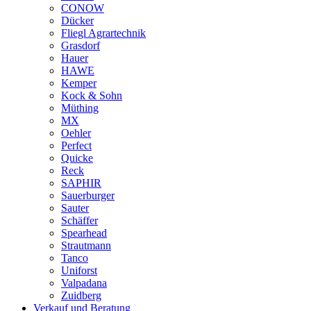
CONOW
Dücker
Fliegl Agrartechnik
Grasdorf
Hauer
HAWE
Kemper
Kock & Sohn
Müthing
MX
Oehler
Perfect
Quicke
Reck
SAPHIR
Sauerburger
Sauter
Schäffer
Spearhead
Strautmann
Tanco
Uniforst
Valpadana
Zuidberg
Verkauf und Beratung